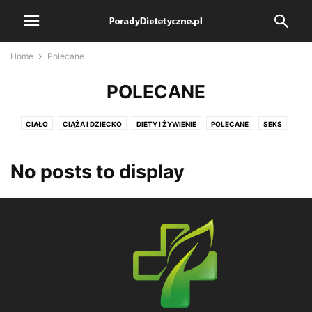
Home
Polecane
POLECANE
CIAŁO
CIĄŻA I DZIECKO
DIETY I ŻYWIENIE
POLECANE
SEKS
ZDROWIE
No posts to display